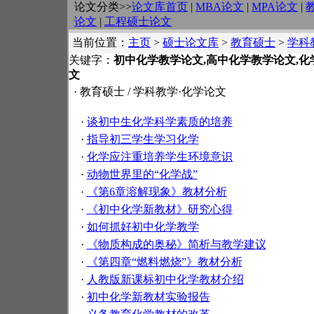
论文分类>>
论文库首页
|
MBA论文
|
MPA论文
|
论文
|
工程硕士论文
当前位置：
主页
>
硕士论文库
>
教育硕士
>
学科
关键字：
初中化学教学论文,高中化学教学论文,化
文
· 教育硕士 / 学科教学·化学论文
·
谈初中生化学科学素质的培养
·
指导初三学生学习化学
·
化学应注重培养学生环境意识
·
动物世界里的“化学战”
·
《第6章溶解现象》教材分析
·
《初中化学新教材》研究心得
·
如何抓好初中化学教学
·
《物质构成的奥秘》简析与教学建议
·
《第四章“燃料燃烧”》教材分析
·
人教版新课标初中化学教材介绍
·
初中化学新教材实验报告