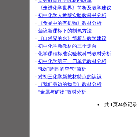
·
义务教育化学教材的改革
·
《走进化学世界》简析及教学建议
·
初中化学人教版实验教科书分析
·
《食品中的有机物》教材分析
·
刍议新课标下的制氧方法
·
《自然界的水》简析与教学建议
·
初中化学新教材的三个走向
·
化学课程标准实验教科书教材分析
·
初中化学第三、四单元教材分析
·
“我们周围的空气”简析
·
对初三化学新教材特点的认识
·
《我们身边的物质》教材分析
·
“金属与矿物”教材分析
共
1
页
24
条记