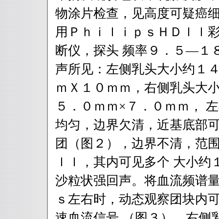
物涂片检查，见高度可疑癌细
用ＰｈｉｌｉｐｓＨＤｌｌ
断仪，探头 频率９．５—１
声所见：左侧乳头大小约１４
ｍＸ１０ｍｍ，右侧乳头大小
５．０ｍｍ×７．０ｍｍ， 
均匀，边界欠清，近基底部可
团（图２），边界不清，范围
ｌｌ，其内可见多个 大小约
沙粒状强回声。将血流频谱量
ｓ左右时，动态观察团块内
速血流信号 （图３）。右侧