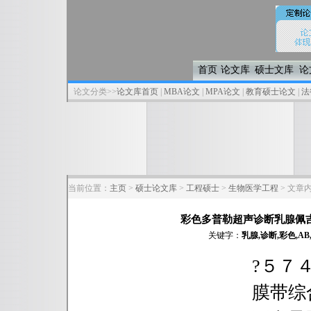
首页
论文库
硕士文库
论
论文分类>>
论文库首页
|
MBA论文
|
MPA论文
|
教育硕士论文
|
法
当前位置：
主页
>
硕士论文库
>
工程硕士
>
生物医学工程
> 文章
彩色多普勒超声诊断乳腺佩
关键字：
乳腺,诊断,彩色,AB,CD,
?５７
膜带综