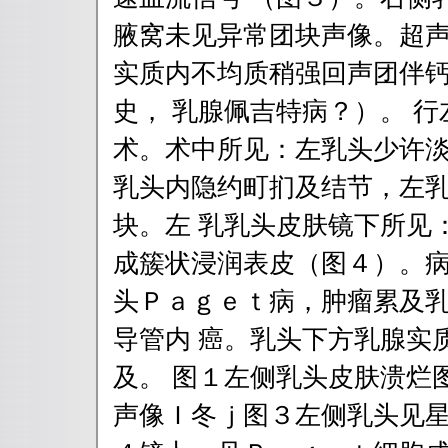
腋窝未见异常团块声像。超声
实质内不均质稍强回声团伴
史， 乳腺佩吉特病？）。 
术。术中所见：左乳头少许淡
乳头内隐约町扪及结节，左
块。左 乳乳头皮肤镜下所见
成簇状浸润表皮（图４）。病
头Ｐａｇｅｔ病，肿瘤累及
导管内 癌。乳头下方乳腺实
及。 图１左侧乳头皮肤溃烂
声像Ｉ冬ｊ图３左侧乳头见