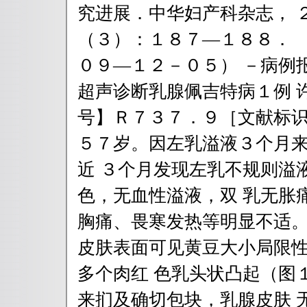
究进展．中华妇产科杂志， 
（３）：１８７—１８８． 
０９—１２－０５） －病例报
超声诊断乳腺佩吉特病１例 
号】Ｒ７３７．９［文献标识
５７岁。因左乳溢液３个月
近 ３个月发现左乳不规则溢
色，无血性溢液，双 乳无胀
胸痛、畏寒发热等明显不适。
皮肤表面可见黄豆大小局限
多个肉红 色乳头状凸起（图
来扪及确切包块，乳腺皮肤 