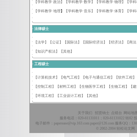
【学科教学·政治】
【学科教学·数学】
【学科教学·物理】
【学科
【学科教学·地理
】
【学科教学·音乐】
【学科教学·体育】
【学科
·
法律硕士
【法学】
【公证】
【国际法】
【国际经济法】
【经济法】
【商法
【知识产权法】
【其他】
·
工程硕士
【
计算机技术】
【
电气工程】
【
电子与通信工程】
【
软件工程】
【
控制工程】
【
材料工程】
【
生物医学工程】
【
生物工程】
【
建
【
环境工程】
【
工业设计工程】
【其他】
关于我们
|
招贤纳士
|
点错台
|
网站地
服务电话：020-61131011；020-61131022 转82 投
电子邮件：
paperease@vip.163.com
paper@126.com
服务QQ：1300
© 2002-2004 轻松