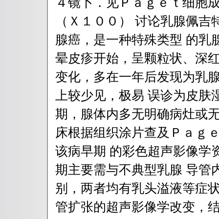
４镜卜．见Ｐａｇｅｔ细胞成
（Ｘ１００） 讨论乳腺佩吉
腺癌，是一种特殊类型 的乳
晕皮疹开始，呈颗粒状、深红
变化，多在一年后发现为乳
上较少见，极易 误诊为皮肤
期，腺体内多无明确病灶或无
床根据组织涂片查及Ｐａｇ
该病早期 的彩色超声影像学
期主要需与不典型乳腺 导管
别，两者均有乳头溢液等症状
管扩张的超声影像学改变，